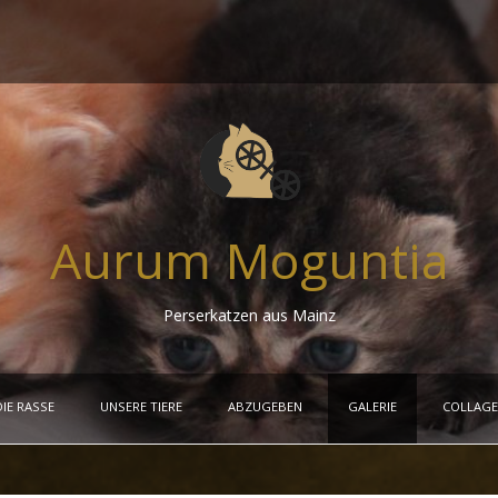
Aurum Moguntia
Perserkatzen aus Mainz
DIE RASSE
UNSERE TIERE
ABZUGEBEN
GALERIE
COLLAG